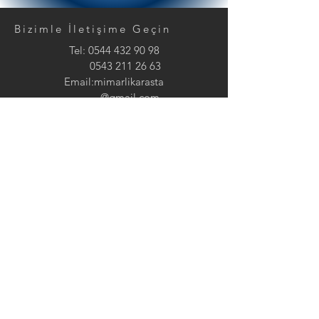
Bizimle İletişime Geçin
Tel:
0544 432 90 98
0543 211 26 63
Email:mimarlikarasta
@gmail.com
10940 Deniz mah.
Avşa Adası, Marmara,Balıkesir
Arasta Mimarlık tarafından tasarımı
yapılmıştır.